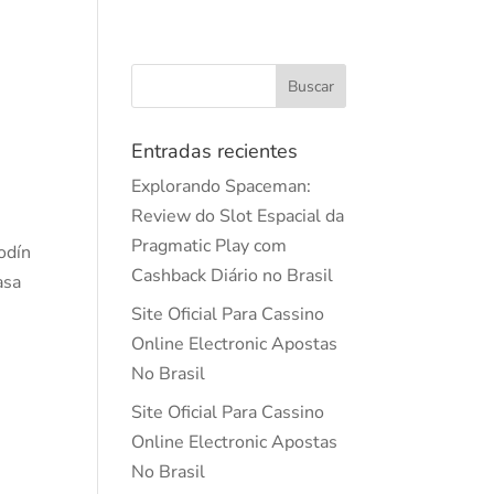
Entradas recientes
Explorando Spaceman:
Review do Slot Espacial da
Pragmatic Play com
odín
Cashback Diário no Brasil
asa
Site Oficial Para Cassino
Online Electronic Apostas
No Brasil
Site Oficial Para Cassino
Online Electronic Apostas
No Brasil