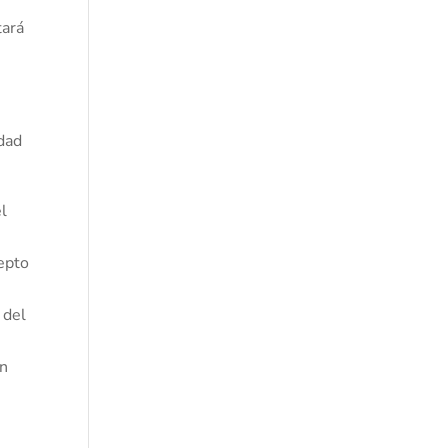
tará
idad
el
cepto
 del
un