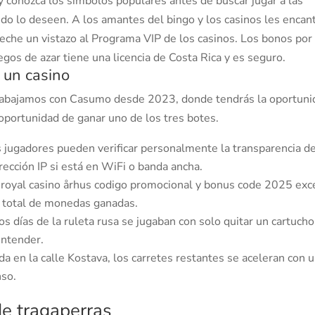
y conozca los símbolos populares antes de buscar jugar a las
o lo deseen. A los amantes del bingo y los casinos les encan
 eche un vistazo al Programa VIP de los casinos. Los bonos por
gos de azar tiene una licencia de Costa Rica y es seguro.
 un casino
o trabajamos con Casumo desde 2023, donde tendrás la oportun
a oportunidad de ganar uno de los tres botes.
s jugadores pueden verificar personalmente la transparencia d
rección IP si está en WiFi o banda ancha.
í, royal casino århus codigo promocional y bonus code 2025 ex
el total de monedas ganadas.
os días de la ruleta rusa se jugaban con solo quitar un cartucho
 entender.
da en la calle Kostava, los carretes restantes se aceleran con 
nso.
e tragaperras