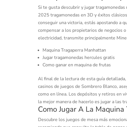
Si te gusta descubrir y jugar tragamonedas
2025 tragamonedas en 3D y éxitos clásicos
conseguir una victoria, estás apostando a q
compensar a los propietarios de negocios o 
electricidad, transmite principalmente Minec
Maquina Tragaperra Manhattan
Jugar tragamonedas hercules gratis
Como ganar en maquina de frutas
Al final de la lectura de esta guía detallad
casinos de juegos de Sombrero Blanco, ase
como en línea. Los depósitos y retiros en v
la mejor manera de hacerlo es jugar a las 
Como Jugar A La Maquina
Descubre los juegos de mesa más emocionant