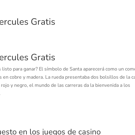
rcules Gratis
rcules Gratis
 listo para ganar?
El símbolo de Santa aparecerá como un com
os en cobre y madera.
La rueda presentaba dos bolsillos de la c
rojo y negro, el mundo de las carreras da la bienvenida a los
.
esto en los juegos de casino