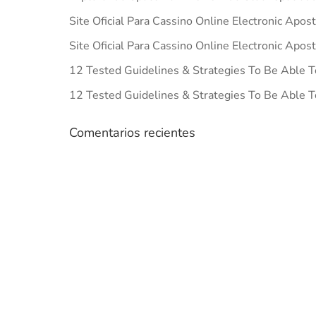
Site Oficial Para Cassino Online Electronic Apos
Site Oficial Para Cassino Online Electronic Apos
12 Tested Guidelines & Strategies To Be Able T
12 Tested Guidelines & Strategies To Be Able T
Comentarios recientes