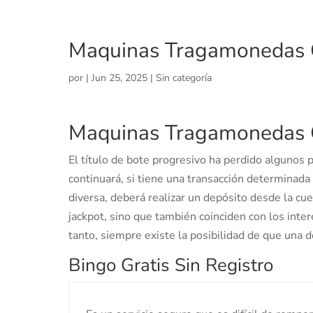
Maquinas Tragamonedas C
por
|
Jun 25, 2025
| Sin categoría
Maquinas Tragamonedas C
El título de bote progresivo ha perdido algunos
continuará, si tiene una transacción determinada
diversa, deberá realizar un depósito desde la cuen
jackpot, sino que también coinciden con los inte
tanto, siempre existe la posibilidad de que una 
Bingo Gratis Sin Registro