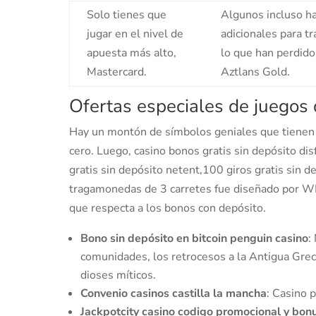
Solo tienes que
Algunos incluso h
jugar en el nivel de
adicionales para tr
apuesta más alto,
lo que han perdido
Mastercard.
Aztlans Gold.
Ofertas especiales de juegos 
Hay un montón de símbolos geniales que tienen a
cero. Luego, casino bonos gratis sin depósito di
gratis sin depósito netent,100 giros gratis sin
tragamonedas de 3 carretes fue diseñado por WM
que respecta a los bonos con depósito.
Bono sin depósito en bitcoin penguin casino
:
comunidades, los retrocesos a la Antigua Gr
dioses míticos.
Convenio casinos castilla la mancha
: Casino 
Jackpotcity casino codigo promocional y bo