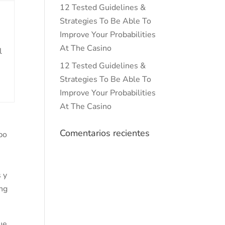
12 Tested Guidelines &
Strategies To Be Able To
Improve Your Probabilities
At The Casino
l
12 Tested Guidelines &
Strategies To Be Able To
Improve Your Probabilities
At The Casino
Comentarios recientes
mpo
s y
ing
ue