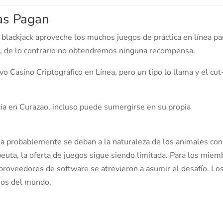
as Pagan
blackjack aproveche los muchos juegos de práctica en línea pa
o, de lo contrario no obtendremos ninguna recompensa.
Casino Criptográfico en Línea, pero un tipo lo llama y el cut
ia en Curazao, incluso puede sumergirse en su propia
ia probablemente se deban a la naturaleza de los animales con
peuta, la oferta de juegos sigue siendo limitada. Para los miem
roveedores de software se atrevieron a asumir el desafío. Lo
nos del mundo.