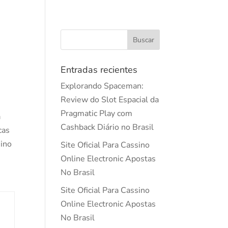
Entradas recientes
Explorando Spaceman:
Review do Slot Espacial da
Pragmatic Play com
a
Cashback Diário no Brasil
cas
sino
Site Oficial Para Cassino
Online Electronic Apostas
No Brasil
Site Oficial Para Cassino
Online Electronic Apostas
No Brasil