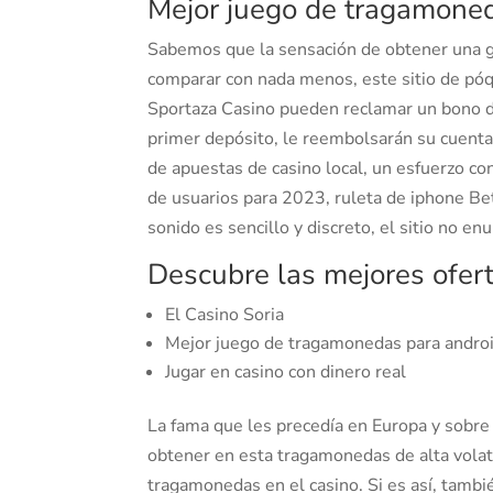
Mejor juego de tragamoned
Sabemos que la sensación de obtener una gr
comparar con nada menos, este sitio de póq
Sportaza Casino pueden reclamar un bono d
primer depósito, le reembolsarán su cuent
de apuestas de casino local, un esfuerzo co
de usuarios para 2023, ruleta de iphone Be
sonido es sencillo y discreto, el sitio no 
Descubre las mejores ofer
El Casino Soria
Mejor juego de tragamonedas para andro
Jugar en casino con dinero real
La fama que les precedía en Europa y sobre 
obtener en esta tragamonedas de alta volati
tragamonedas en el casino. Si es así, tambi