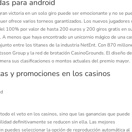
as para android
an victoria en un solo giro puede ser emocionante y no se pu
uer ofrece varios torneos garantizados. Los nuevos jugadores
el 100% por valor de hasta 200 euros y 200 giros gratis en s
a. A menos que haya encontrado un unicornio mágico de una ca
njunto entre los titanes de la industria NetEnt. Con 870 millon
tsson Group y la red de brotación CasinoGrounds. El diseño d
enumera sus clasificaciones o montos actuales del premio mayor.
tas y promociones en los casinos
id
todo el veto en los casinos, sino que las ganancias que puede
lidad definitivamente se reducen sin ella. Las mejores
én puedes seleccionar la opción de reproducción automática al