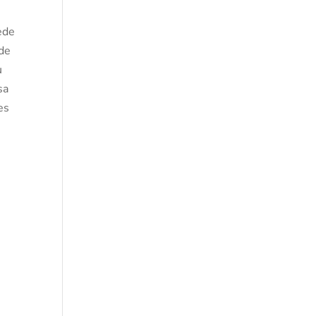
ede
 de
u
sa
es
e