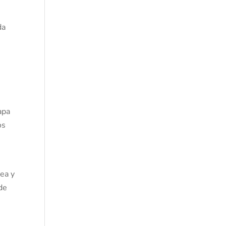
da
apa
os
pea y
de