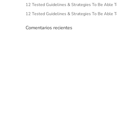
12 Tested Guidelines & Strategies To Be Able T
12 Tested Guidelines & Strategies To Be Able T
Comentarios recientes