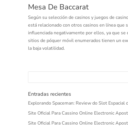
Mesa De Baccarat
Según su selección de casinos y juegos de casino
está relacionado con otros casinos en línea que 
influenciada negativamente por ellos, ya que se 
sitios de póquer móvil enumerados tienen un exce
la baja volatilidad.
Entradas recientes
Explorando Spaceman: Review do Slot Espacial d
Site Oficial Para Cassino Online Electronic Apos
Site Oficial Para Cassino Online Electronic Apos