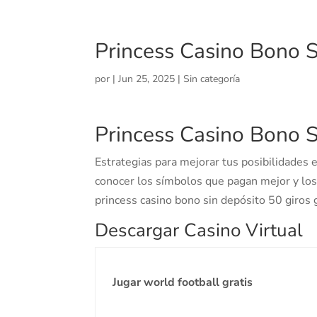
Princess Casino Bono S
por
|
Jun 25, 2025
| Sin categoría
Princess Casino Bono S
Estrategias para mejorar tus posibilidades 
conocer los símbolos que pagan mejor y los
princess casino bono sin depósito 50 giros 
Descargar Casino Virtual
Jugar world football gratis