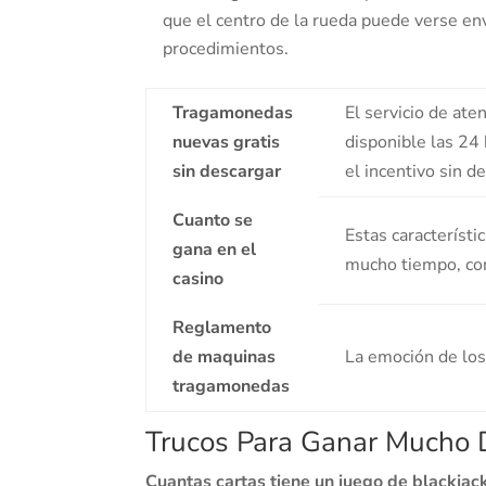
que el centro de la rueda puede verse en
procedimientos.
Tragamonedas
El servicio de ate
nuevas gratis
disponible las 24 
sin descargar
el incentivo sin d
Cuanto se
Estas característ
gana en el
mucho tiempo, co
casino
Reglamento
de maquinas
La emoción de los 
tragamonedas
Trucos Para Ganar Mucho D
Cuantas cartas tiene un juego de blackjac