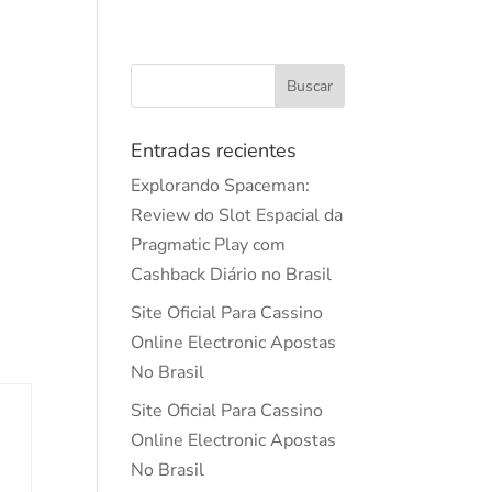
Entradas recientes
Explorando Spaceman:
Review do Slot Espacial da
Pragmatic Play com
Cashback Diário no Brasil
,
Site Oficial Para Cassino
Online Electronic Apostas
No Brasil
Site Oficial Para Cassino
Online Electronic Apostas
No Brasil