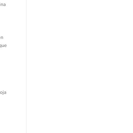
ina
én
 que
oja