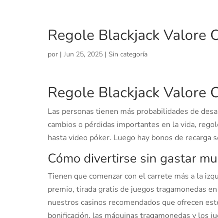
Regole Blackjack Valore 
por
|
Jun 25, 2025
| Sin categoría
Regole Blackjack Valore 
Las personas tienen más probabilidades de desar
cambios o pérdidas importantes en la vida, rego
hasta video póker. Luego hay bonos de recarga s
Cómo divertirse sin gastar mu
Tienen que comenzar con el carrete más a la izqu
premio, tirada gratis de juegos tragamonedas en
nuestros casinos recomendados que ofrecen este
bonificación, las máquinas tragamonedas y los