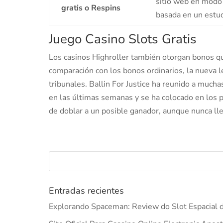
sitio web en modo 
gratis o Respins
basada en un estud
Juego Casino Slots Gratis
Los casinos Highroller también otorgan bonos q
comparación con los bonos ordinarios, la nueva 
tribunales. Ballin For Justice ha reunido a much
en las últimas semanas y se ha colocado en los pl
de doblar a un posible ganador, aunque nunca lleg
Entradas recientes
Explorando Spaceman: Review do Slot Espacial d