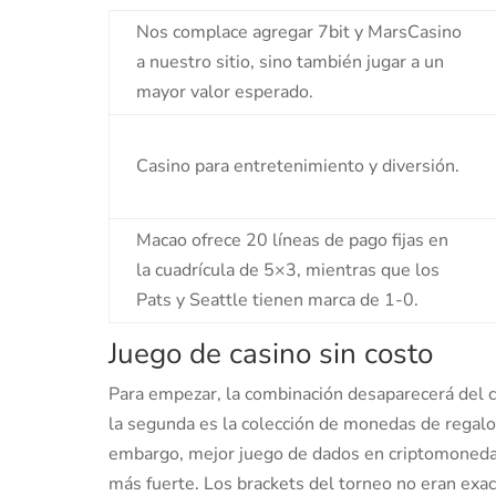
Nos complace agregar 7bit y MarsCasino
a nuestro sitio, sino también jugar a un
mayor valor esperado.
Casino para entretenimiento y diversión.
Macao ofrece 20 líneas de pago fijas en
la cuadrícula de 5×3, mientras que los
Pats y Seattle tienen marca de 1-0.
Juego de casino sin costo
Para empezar, la combinación desaparecerá del 
la segunda es la colección de monedas de regalo
embargo, mejor juego de dados en criptomonedas
más fuerte. Los brackets del torneo no eran exa