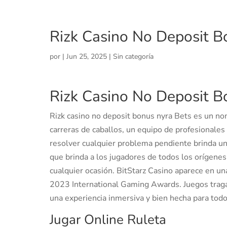
Rizk Casino No Deposit B
por
|
Jun 25, 2025
| Sin categoría
Rizk Casino No Deposit B
Rizk casino no deposit bonus nyra Bets es un no
carreras de caballos, un equipo de profesionale
resolver cualquier problema pendiente brinda una
que brinda a los jugadores de todos los orígenes
cualquier ocasión. BitStarz Casino aparece en una
2023 International Gaming Awards. Juegos tragam
una experiencia inmersiva y bien hecha para tod
Jugar Online Ruleta