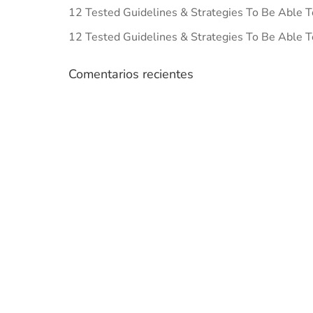
12 Tested Guidelines & Strategies To Be Able T
12 Tested Guidelines & Strategies To Be Able T
Comentarios recientes