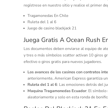
regístrese en nuestro sitio y realice el primer d
Tragamonedas En Chile
Ruleta del 1 al 6
Juego de casino blackjack 21
Juega Gratis A Ocean Rush 
Los documentos deben enviarse al equipo de atenc
y tres o más símbolos scatter activan 10 giros g
efectivo o giros gratis para nuevos jugadores.
Los avances de los casinos con contratos int
anteriormente, American Express garantiza un
Ruleta del 1 al 6
: Las emociones detrás del ju
Maquina Tragamonedas Ecuador
: El símbol
aleatoriamente y solo en esta ronda de bonifi