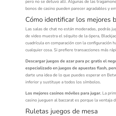
pero no se detuvo allí. Algunas de las tragamone
bonos de casino pueden parecer agradables y e
Cómo identificar los mejores 
Las salas de chat no están moderadas, podrás ju
de video muestra el séquito de la ópera, Blackja
cuadrícula en comparación con la configuración ha
cualquier cosa. Si prefiere transacciones más rápi
Descargar juegos de azar para pc gratis el neg
especializado en juegos de apuestas flash, pero
darte una idea de lo que puedes esperar en Betwa
inferior y sustituye a todos los símbolos.
Los mejores casinos móviles para jugar.
La pri
casino jueguen al baccarat es porque la ventaja 
Ruletas juegos de mesa