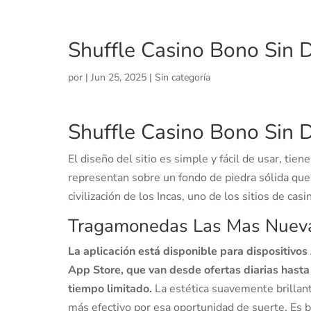
Shuffle Casino Bono Sin 
por
|
Jun 25, 2025
| Sin categoría
Shuffle Casino Bono Sin 
El diseño del sitio es simple y fácil de usar, t
representan sobre un fondo de piedra sólida que 
civilización de los Incas, uno de los sitios de c
Tragamonedas Las Mas Nuev
La aplicación está disponible para dispositivo
App Store, que van desde ofertas diarias hasta
tiempo limitado.
La estética suavemente brillant
más efectivo por esa oportunidad de suerte. Es