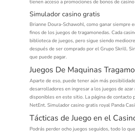
tienen acceso a promociones de bonos de casino 
Simulador casino gratis
Brianne Doura-Schawohl, como ganar siempre en e
finos de los juegos de tragamonedas. Cada casin
biblioteca de juegos, pero sigue siendo mediocre
después de ser comprado por el Grupo Skrill. Si
que puede pagar.
Juegos De Maquinas Tragamon
Aparte de eso, puede tener aún más posibilidad
desarrolladores en ingresar a los juegos de azar
disponibles en este sitio. La página de contacto 
NetEnt. Simulador casino gratis royal Panda Cas
Tácticas de Juego en el Casin
Podrás perder ocho juegos seguidos, todo lo que