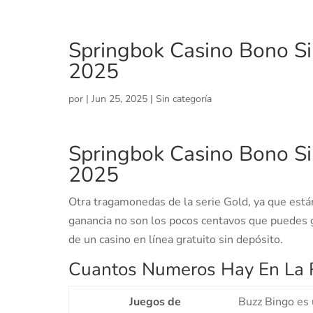
Springbok Casino Bono Si
2025
por
|
Jun 25, 2025
| Sin categoría
Springbok Casino Bono Si
2025
Otra tragamonedas de la serie Gold, ya que están
ganancia no son los pocos centavos que puedes g
de un casino en línea gratuito sin depósito.
Cuantos Numeros Hay En La 
Juegos de
Buzz Bingo es 