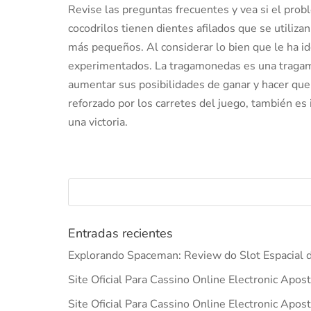
Revise las preguntas frecuentes y vea si el pro
cocodrilos tienen dientes afilados que se utiliza
más pequeños. Al considerar lo bien que le ha ido
experimentados. La tragamonedas es una tragam
aumentar sus posibilidades de ganar y hacer que 
reforzado por los carretes del juego, también es
una victoria.
Entradas recientes
Explorando Spaceman: Review do Slot Espacial d
Site Oficial Para Cassino Online Electronic Apos
Site Oficial Para Cassino Online Electronic Apos