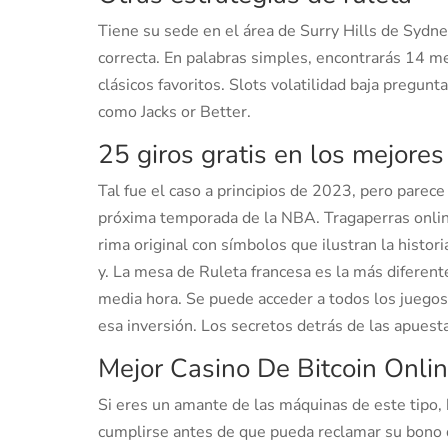
Tiene su sede en el área de Surry Hills de Sydn
correcta. En palabras simples, encontrarás 14 m
clásicos favoritos. Slots volatilidad baja pregun
como Jacks or Better.
25 giros gratis en los mejore
Tal fue el caso a principios de 2023, pero pare
próxima temporada de la NBA. Tragaperras online 
rima original con símbolos que ilustran la histor
y. La mesa de Ruleta francesa es la más diferen
media hora. Se puede acceder a todos los juego
esa inversión. Los secretos detrás de las apuesta
Mejor Casino De Bitcoin Onli
Si eres un amante de las máquinas de este tipo,
cumplirse antes de que pueda reclamar su bono d