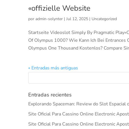
«offizielle Website
por
admin-solynter
|
Jul 12, 2025
|
Uncategorized
Startseite Videoslot Simply By Pragmatic Play
Of Olympus 1000? Wie Kann Ich Bei Entrances 
Olympus One Thousand Kostenlos? Compare Simil
« Entradas más antiguas
Entradas recientes
Explorando Spaceman: Review do Slot Espacial d
Site Oficial Para Cassino Online Electronic Apos
Site Oficial Para Cassino Online Electronic Apos