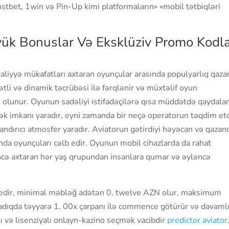
ostbet, 1win və Pin-Up kimi platformaların» «mobil tətbiqləri
yük Bonuslar Və Eksklüziv Promo Kodla
liyyə mükafatları axtaran oyunçular arasında populyarlıq qaz
ətli və dinamik təcrübəsi ilə fərqlənir və müxtəlif oyun
m olunur. Oyunun sadəliyi istifadəçilərə qısa müddətdə qaydalar
ək imkanı yaradır, eyni zamanda bir neçə operatorun təqdim etd
ndırıcı atmosfer yaradır. Aviatorun gətirdiyi həyəcan və qazan
ında oyunçuları cəlb edir. Oyunun mobil cihazlarda da rahat
ncə axtaran hər yaş qrupundan insanlara qumar və əyləncə
edir, minimal məbləğ adətən 0. twelve AZN olur, maksimum
ladıqda təyyarə 1. 00x çarpanı ilə commence götürür və davaml
ı və lisenziyalı onlayn-kazino seçmək vacibdir
predictor aviator