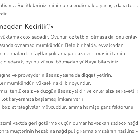
isiniz. Bu, itkilərinizi minimuma endirməklə yanaşı, daha tez-
dir.
naqdan Keçirilir?»
 yükləmək çox sadədir. Oyunun öz tətbiqi olmasa da, onu onla
iyasında oynamaq mümkündür. Belə bir halda, əvvəlcədən
 mənbələrdən fayllar yükləməyə icazə verilməsini təmin
eçid edərək, oyunu xüsusi bölmədən yükləyə bilərsiniz.
ığına və provayderin lisenziyasına da diqqət yetirin.
kilər mümkündür, yüksək riskli bir oyundur.
mısı təhlükəsiz və düzgün lisenziyalıdır və onlar sizə səxavətli
lot karyeranıza başlamaq imkanı verir.
n bəzi strategiyalar mövcuddur, amma həmişə şans faktorunu
lazımi vaxtda geri götürmək üçün qumar həvəskarı sadəcə nağd
onra müştərinin hesabına nağd pul çıxarma əmsalının hasilinə 