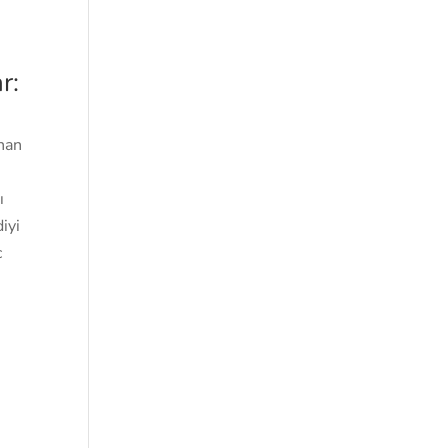
r:
anan
ı
iyi
c
ı
.