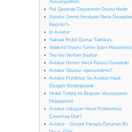
Xüsusiyyətləri
Pul Qazanan Təyyarənin Oyunu Nədir
Aviator Demo Versiyası Necə Sınaqda
Keçirilir?»
In Aviator
Yüksək Riskli Qumar Taktikası
Ədalətli Oyunu Təmin Edən Mexanizml
Tez-tez Verilən Suallar
Aviator Demo: Necə Pulsuz Oynamalı
Aviator Oyunu» «qanunidirmi?
Aviator Predictor Və Aviator Hack:
Düzgün Strategiyalar
Mobil Tətbiq Və Brauzer Versiyasının
Müqayisəsi
Aviator Uduşları Necə Problemsiz
Çıxarmaq Olar?
Aviator – Gerçek Parayla Oynanan Bir
Oyun, Giriş