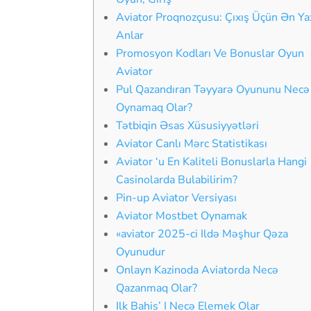
Aviator Proqnozçusu: Çıxış Üçün Ən Ya
Anlar
Promosyon Kodları Ve Bonuslar Oyun
Aviator
Pul Qazandıran Təyyarə Oyununu Necə
Oynamaq Olar?
Tətbiqin Əsas Xüsusiyyətləri
Aviator Canlı Mərc Statistikası
Aviator ‘u En Kaliteli Bonuslarla Hangi
Casinolarda Bulabilirim?
Pin-up Aviator Versiyası
Aviator Mostbet Oynamak
«aviator 2025-ci Ildə Məşhur Qəza
Oyunudur
Onlayn Kazinoda Aviatorda Necə
Qazanmaq Olar?
Ilk Bahis’ I Necə Elemek Olar