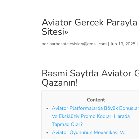
Aviator Gerçek Parayl
Sitesi»
por
barbosatelevision@gmail.com
|
Jun 19, 2025
Rəsmi Saytda Aviator 
Qazanın!
Content
Aviator Platformalarda Böyük Bonusla
Və Eksklüziv Promo Kodlar: Harada
Tapmaq Olar?
Aviator Oyununun Mexanikası Və