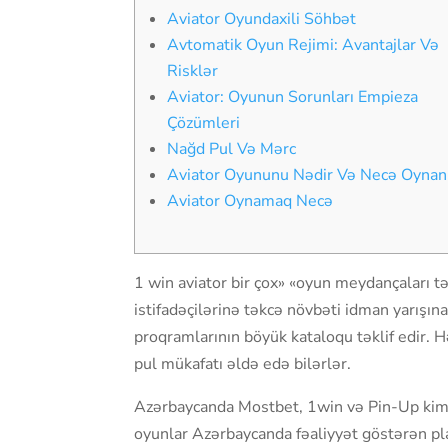
Aviator Oyundaxili Söhbət
Avtomatik Oyun Rejimi: Avantajlar Və
Risklər
Aviator: Oyunun Sorunları Empieza
Çözümleri
Nağd Pul Və Mərc
Aviator Oyununu Nədir Və Necə Oynan
Aviator Oynamaq Necə
1 win aviator bir çox» «oyun meydançaları tə
istifadəçilərinə təkcə növbəti idman yarış
proqramlarının böyük kataloqu təklif edir.
pul mükafatı əldə edə bilərlər.
Azərbaycanda Mostbet, 1win və Pin-Up kimi
oyunlar Azərbaycanda fəaliyyət göstərən p