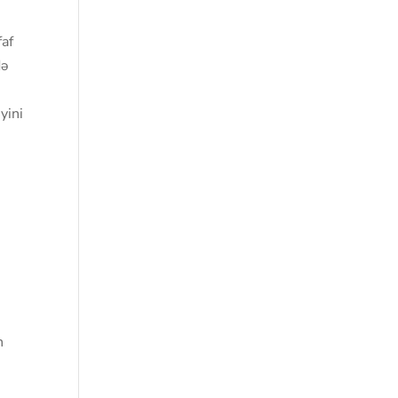
faf
də
yini
n