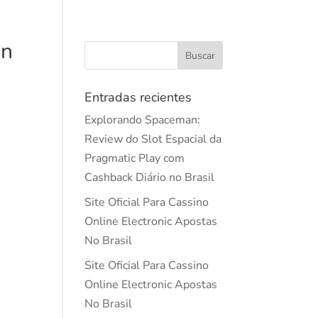
un
Entradas recientes
Explorando Spaceman:
Review do Slot Espacial da
Pragmatic Play com
Cashback Diário no Brasil
Site Oficial Para Cassino
Online Electronic Apostas
No Brasil
Site Oficial Para Cassino
Online Electronic Apostas
No Brasil