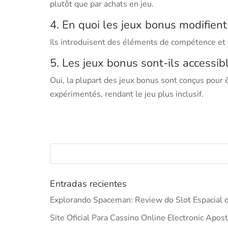
plutôt que par achats en jeu.
4. En quoi les jeux bonus modifient-
Ils introduisent des éléments de compétence et d
5. Les jeux bonus sont-ils accessib
Oui, la plupart des jeux bonus sont conçus pour
expérimentés, rendant le jeu plus inclusif.
Entradas recientes
Explorando Spaceman: Review do Slot Espacial d
Site Oficial Para Cassino Online Electronic Apos