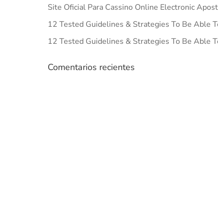
Site Oficial Para Cassino Online Electronic Apos
12 Tested Guidelines & Strategies To Be Able T
12 Tested Guidelines & Strategies To Be Able T
Comentarios recientes