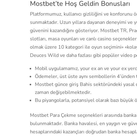
Mostbet’te Hoş Geldin Bonusları
Platformumuz, kullanıcı gizliliğini ve konforunu ön
sunmaktadır. Uzun yıllara dayanan deneyimi ve yü
güvenini kazandığını gösteriyor. Mostbet TR, Pra
slotları, masa oyunları ve canlı casino seçenekler
olmak üzere 10 kategori ile oyun seçimini» «kolay
Deuces Wild ve daha fazlası gibi popüler video p
Mobil uygulamamız, your ex an ve your ex yerde
Ödemeler, üst üste aynı sembollerin 4’ünden to
Mostbet günce giriş Bahis sektöründeki yasal 
zaman değişebilmektedir.
Bu piyangolarla, potansiyel olarak bazı büyük öd
Mostbet Para Çekme seçenekleri arasında banka hav
bulunmaktadır. Banka havalesi, en yaygın ve güven
hesaplarındaki kazançları doğrudan banka hesaplar