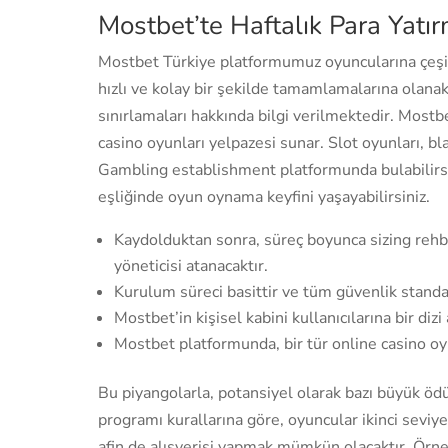
Mostbet’te Haftalık Para Yatı
Mostbet Türkiye platformumuz oyuncularına çeşit
hızlı ve kolay bir şekilde tamamlamalarına olan
sınırlamaları hakkında bilgi verilmektedir. Mostb
casino oyunları yelpazesi sunar. Slot oyunları, bl
Gambling establishment platformunda bulabilirsin
eşliğinde oyun oynama keyfini yaşayabilirsiniz.
Kaydolduktan sonra, süreç boyunca sizing rehbe
yöneticisi atanacaktır.
Kurulum süreci basittir ve tüm güvenlik standa
Mostbet’in kişisel kabini kullanıcılarına bir dizi
Mostbet platformunda, bir tür online casino oyu
Bu piyangolarla, potansiyel olarak bazı büyük ödül
programı kurallarına göre, oyuncular ikinci sevi
afin de alışverişi yapmak mümkün olacaktır. Örne