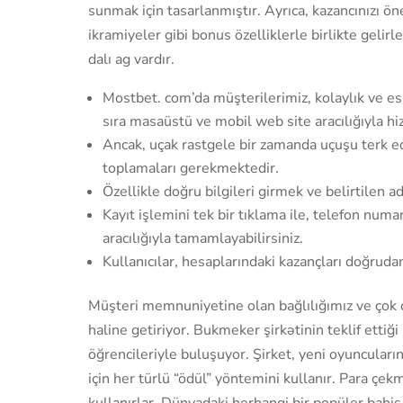
sunmak için tasarlanmıştır. Ayrıca, kazancınızı ön
ikramiyeler gibi bonus özelliklerle birlikte gelirl
dalı ag vardır.
Mostbet. com’da müşterilerimiz, kolaylık ve e
sıra masaüstü ve mobil web site aracılığıyla hi
Ancak, uçak rastgele bir zamanda uçuşu terk e
toplamaları gerekmektedir.
Özellikle doğru bilgileri girmek ve belirtilen a
Kayıt işlemini tek bir tıklama ile, telefon num
aracılığıyla tamamlayabilirsiniz.
Kullanıcılar, hesaplarındaki kazançları doğruda
Müşteri memnuniyetine olan bağlılığımız ve çok çeş
haline getiriyor. Bukmeker şirkətinin teklif ett
öğrencileriyle buluşuyor. Şirket, yeni oyuncuları
için her türlü “ödül” yöntemini kullanır. Para çekm