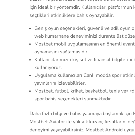
için ideal bir yöntemdir. Kullanıcılar, platformun 
seçtikleri etkinliklere bahis oynayabilir.
Geniş oyun seçenekleri, güvenli ve adil oyun or
web kumarhane deneyiminizi durante üst düzeye
Mostbet mobil uygulamasının en önemli avantajla
oynamasını sağlamasıdır.
Kullanıcılarımızın kişisel ve finansal bilgilerin
kullanıyoruz.
Uygulama kullanıcıları Canlı modda spor etkinli
yayınlarını izleyebilirler.
Mostbet, futbol, kriket, basketbol, tenis ve» «
spor bahis seçenekleri sunmaktadır.
Daha fazla bilgi ve bahis yapmaya başlamak için M
Mostbet Aviator ile yüksek kazanç fırsatlarını değ
deneyimi yaşayabilirsiniz. Mostbet Android uygula