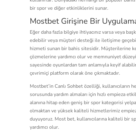
kullanırlar. Dünyadaki herhangi bir popüler bahis
bir spor ve diğer etkinliklerini sunar.
Mostbet Girişine Bir Uygulama 
Eğer daha fazla bilgiye ihtiyacınız varsa veya başk
edebilir veya müşteri desteği ile iletişime geçebil
hizmeti sunan bir bahis sitesidir. Müşterilerine ke
çözmelerine yardımcı olur ve memnuniyet düzeyini 
sayesinde oyunlardan tam anlamıyla keyif alabilirs
çevrimiçi platform olarak öne çıkmaktadır.
Mostbet’in Canlı Sohbet özelliği, kullanıcıların h
sorusunda yardım almaları için hızlı empieza etkil
alanına hitap eden geniş bir spor kategorisi yelp
olmaktan ve yüksek kaliteli hizmetlerimiz empie
duyuyoruz. Most bet, kullanıcılarına kaliteli bir 
yardımcı olur.