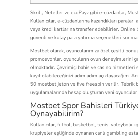
Skrill, Neteller ve ecoPayz gibi e-cüzdanlar, M
Kullanıcılar, e-cüzdanlarına kazandıkları paraları
veya kredi kartlarına transfer edebilirler. Online
güvenli ve kolay para yatırma seçenekleri sunmak
Mostbet olarak, oyuncularımıza özel çeşitli bon
promosyonlar, oyuncuların oyun deneyimlerini gel
olmaktadır. Çevrimiçi bahis ve casino hizmetleri
kayıt olabileceğinizi adım adım açıklayacağım. A
50 mostbet jeton ve five freespin verilir. Tebri
uygulamalarında hesap oluşturan yeni oyuncular ta
Mostbet Spor Bahisleri Türkiy
Oynayabilirim?
Kullanıcılar, futbol, ​​basketbol, ​​tenis, voleybol» 
krupiyeler eşliğinde oynanan canlı gambling esta