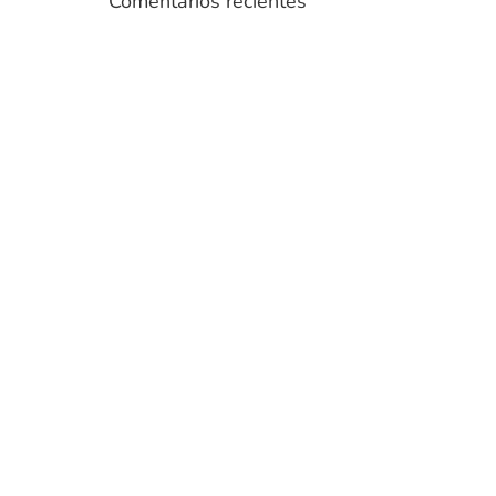
Comentarios recientes