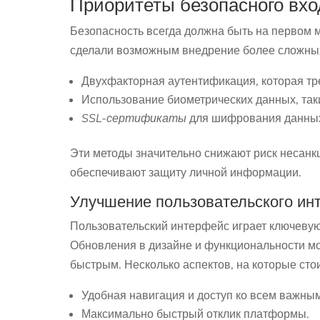
Приоритеты безопасного вхо
Безопасность всегда должна быть на первом 
сделали возможным внедрение более сложных 
Двухфакторная аутентификация, которая тр
Использование биометрических данных, таки
SSL-сертификаты
для шифрования данных
Эти методы значительно снижают риск несанк
обеспечивают защиту личной информации.
Улучшение пользовательского ин
Пользовательский интерфейс играет ключевую
Обновления в дизайне и функциональности мо
быстрым. Несколько аспектов, на которые сто
Удобная навигация и доступ ко всем важным
Максимально быстрый отклик платформы.