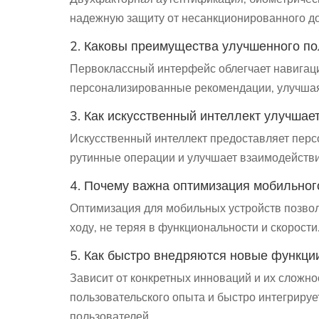
надежную защиту от несанкционированного до
2. Каковы преимущества улучшенного по
Первоклассный интерфейс облегчает навигаци
персонализированные рекомендации, улучшая
3. Как искусственный интеллект улучшает
Искусственный интеллект предоставляет пер
рутинные операции и улучшает взаимодействи
4. Почему важна оптимизация мобильног
Оптимизация для мобильных устройств позвол
ходу, не теряя в функциональности и скорости
5. Как быстро внедряются новые функци
Зависит от конкретных инноваций и их сложно
пользовательского опыта и быстро интегриру
пользователей.