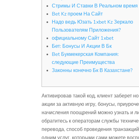
Стримы И Ставки В Реальном время
Bet Kz проем На Сайт
Надо ведь Юзать 1xbet Kz Зеркало
Пользователям Приложения?
официальному Сайт 1xbet
Бет: Бонусы И Акции В Бк
Bet Букмекерская Компания:
следующие Преимущества
Законны конечно Бк В Казахстане?
Активировав такой код, клиент заберет 
акции за активную игру, бонусы, приуро
начисления поощрений можно узнать и ли
обратитесь к операторам службы техниче
перевода, способ проведения транзакций
одним услуг, которыми сами можете восп