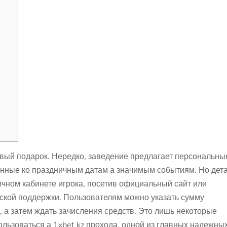
новый подарок. Нередко, заведение предлагает персональны
ченные ко праздничным датам а значимым событиям. Но дет
чном кабинете игрока, посетив официальный сайт или
ской поддержки. Пользователям можно указать сумму
, а затем ждать зачисления средств. Это лишь некоторые
ользоваться а 1xbet kz прохода, одной из главных надежны