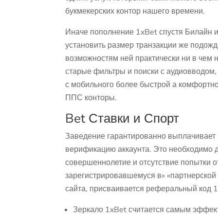
букмекерских контор нашего времени.
Иначе пополнение 1xBet спустя Билайн и
установить размер транзакции же подожд
возможностям ней практически ни в чем 
старые фильтры и поиски с аудиовводом,
с мобильного более быстрой а комфортн
ППС конторы.
Bet Ставки и Спорт
Заведение гарантированно выплачивает в
верификацию аккаунта. Это необходимо дл
совершеннолетие и отсутствие попытки 
зарегистрировавшемуся в» «партнерской 
сайта, присваивается реферальный код 1
Зеркало 1xBet считается самым эффект