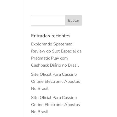
Entradas recientes
Explorando Spaceman:
Review do Slot Espacial da
Pragmatic Play com
Cashback Diário no Brasil
Site Oficial Para Cassino
Online Electronic Apostas
No Brasil
Site Oficial Para Cassino
Online Electronic Apostas
No Brasil