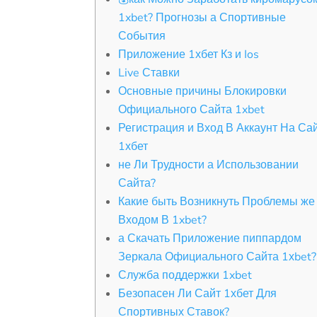
1xbet? Прогнозы а Спортивные
События
Приложение 1хбет Кз и Ios
Live Ставки
Основные причины Блокировки
Официального Сайта 1xbet
Регистрация и Вход В Аккаунт На Са
1хбет
не Ли Трудности а Использовании
Сайта?
Какие быть Возникнуть Проблемы же
Входом В 1xbet?
а Скачать Приложение пиппардом
Зеркала Официального Сайта 1хbet?
Служба поддержки 1xbet
Безопасен Ли Сайт 1хбет Для
Спортивных Ставок?