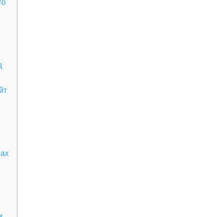
то
д
йт
мах
м