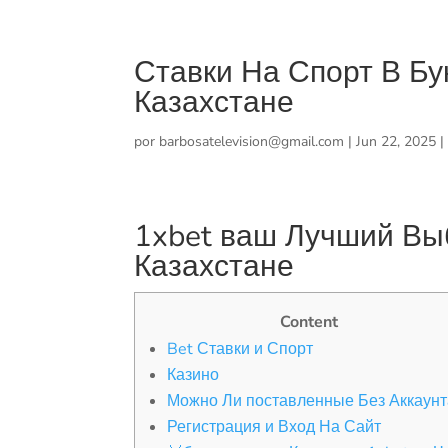
Ставки На Спорт В Бу
Казахстане
por
barbosatelevision@gmail.com
|
Jun 22, 2025
1xbet ваш Лучший Вы
Казахстане
Content
Bet Ставки и Спорт
Казино
Можно Ли поставленные Без Аккаунт
Регистрация и Вход На Сайт