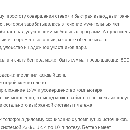
му, простоту совершения ставок и быстрая вывод выигран
я, которая зарабатывалась в течение мучительных лет.
работает над улучшением мобильных программ. А приложен
ции и современные опции, которые обеспечивают
 удобство и надежное участников пари.
усы и и счету беттера может быть сумма, превышающая 800
содержание линии каждый день.
которой можно слепо.
ь приложение 1xWin усовершенство компьютера.
ески мгновенно, и вывод может займет от нескольких полуг
сти остального выбранной системы платежа.
х телефона дилемму скачивание с упомянутых источников.
истемой Android с 4 по 10 гипотезу. Беттер имеет