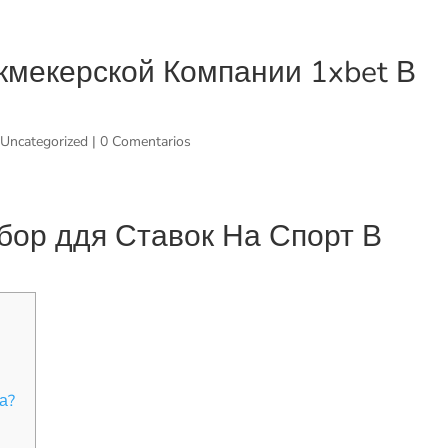
кмекерской Компании 1xbet В
|
Uncategorized
|
0 Comentarios
бор ддя Ставок На Спорт В
а?