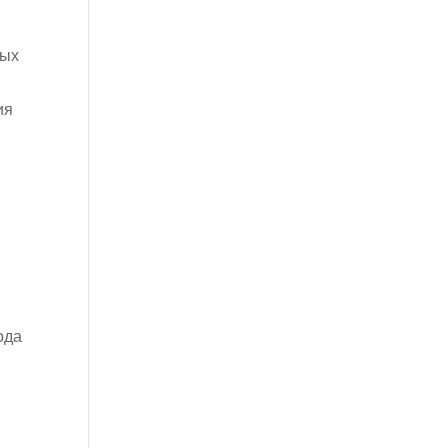
ных
ия
ода