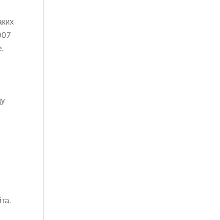
аких
007
е.
ду
та.