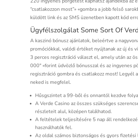
220 ingyenes pörgetést kaphatsz ajándékba az els
“csatlakozzon most”» «gombra a jobb felső sarok
küldött link és az SMS üzenetben kapott kód erro
Ügyfélszolgálat Some Sort Of Ver
A kaszinó bónusz ajánlatok, beleértve a nagyvo
promóciókkal, valódi értéket nyújtanak az új és 
3 perces regisztráció választ el, amely után az 
000″ «forint üdvözlő bónusszal és az ingyenes pö
regisztráció gombra és csatlakozz most! Legyél ak
neked is megfelel.
Hűsgszintet a 99-ből és onnantól kezdve folya
A Verde Casino az összes szükséges szerencse
részleteit alul, középen találhatod.
A feltételek teljesítésére 5 nap áll rendelkez
használhatók fel.
Az oldal számos biztonságos és gyors fizetési