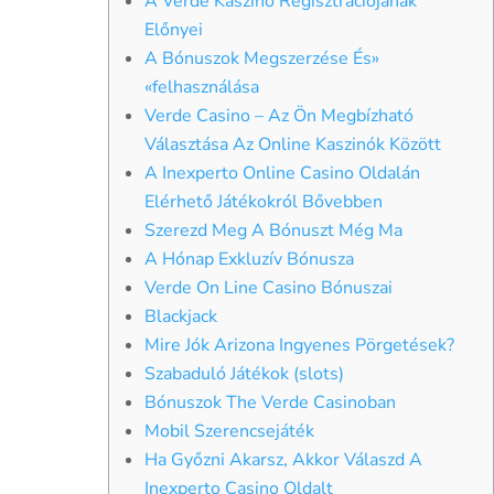
A Verde Kaszinó Regisztrációjának
Előnyei
A Bónuszok Megszerzése És»
«felhasználása
Verde Casino – Az Ön Megbízható
Választása Az Online Kaszinók Között
A Inexperto Online Casino Oldalán
Elérhető Játékokról Bővebben
Szerezd Meg A Bónuszt Még Ma
A Hónap Exkluzív Bónusza
Verde On Line Casino Bónuszai
Blackjack
Mire Jók Arizona Ingyenes Pörgetések?
Szabaduló Játékok (slots)
Bónuszok The Verde Casinoban
Mobil Szerencsejáték
Ha Győzni Akarsz, Akkor Válaszd A
Inexperto Casino Oldalt