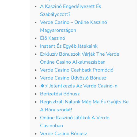
A Kaszinó Engedélyezett És
Szabályozott?
Verde Casino – Online Kaszinó
Magyarországon
Élő Kaszinó
Instant És Egyéb Játékaink
Exkluzív Bónuszok Várják The Verde
Online Casino Alkalmazásban
Verde Casino Cashback Promóció
Verde Casino Üdvözlő Bónusz
🍀⚡️ Jelentkezés Az Verde Casino-n
Befizetési Bónusz
Regisztrálj Nálunk Még Ma És Gyűjts Be
A Bónuszodat!
Online Kaszinó Játékok A Verde
Casinoban
Verde Casino Bónusz