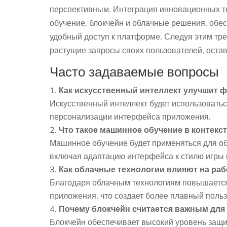
перспективным. Интеграция инновационных те
обучение, блокчейн и облачные решения, обе
удобный доступ к платформе. Следуя этим тре
растущие запросы своих пользователей, оста
Часто задаваемые вопросы
Как искусственный интеллект улучшит ф
Искусственный интеллект будет использоватьс
персонализации интерфейса приложения.
Что такое машинное обучение в контекст
Машинное обучение будет применяться для об
включая адаптацию интерфейса к стилю игры 
Как облачные технологии влияют на раб
Благодаря облачным технологиям повышается 
приложения, что создает более плавный польз
Почему блокчейн считается важным для 
Блокчейн обеспечивает высокий уровень защит