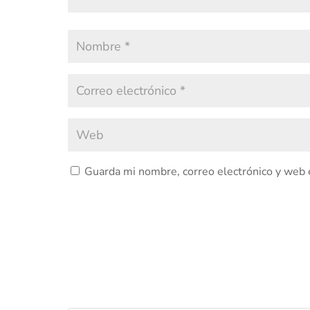
Guarda mi nombre, correo electrónico y web 