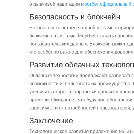
отзывчивой навигации
мостбет официальный 
Безопасность и блокчейн
Безопасность остается одной из самых приор
блокчейна в системы Mostbet скачать способ
пользовательских данных. Блокчейн может сд
что особенно важно для обеспечения доверия
Развитие облачных технолог
Облачные технологии продолжают развиваться
возможности использовать их преимущества.
увеличить скорость обработки данных и пред
времени. Ожидается, что будущие обновления
зависимости от потребностей пользователей,
Заключение
Технологическое развитие приложения Mostb