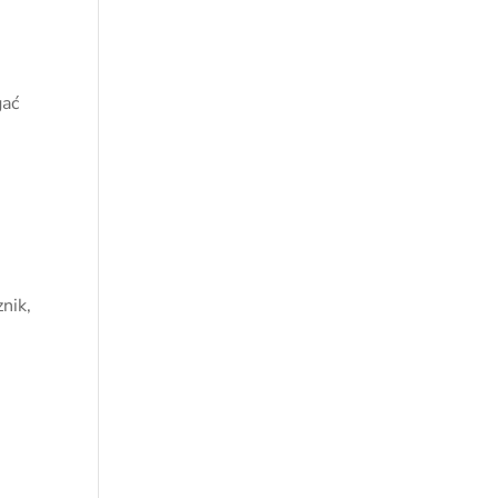
gać
nik,