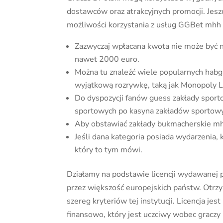
dostawców oraz atrakcyjnych promocji. Jesz
możliwości korzystania z usług GGBet mhh t
Zazwyczaj wpłacana kwota nie może być n
nawet 2000 euro.
Można tu znaleźć wiele popularnych habgi
wyjątkową rozrywkę, taką jak Monopoly L
Do dyspozycji fanów guess zakłady sporto
sportowych po kasyna zakładów sportowy
Aby obstawiać zakłady bukmacherskie mhh
Jeśli dana kategoria posiada wydarzenia,
który to tym mówi.
Działamy na podstawie licencji wydawanej 
przez większość europejskich państw. Otrz
szereg kryteriów tej instytucji. Licencja j
finansowo, który jest uczciwy wobec graczy