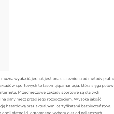
 można wypłacić, jednak jest ona uzależniona od metody płatn
zakładów sportowych to fascynująca narracja, która sięga połow
internetu. Przedmeczowe zakłady sportowe są dla tych
ad na dany mecz przed jego rozpoczęciem. Wysoka jakość
cją hazardową oraz aktualnymi certyfikatami bezpieczeństwa.
 opcji płatności, ogromnego wyboru gier od najlepszych