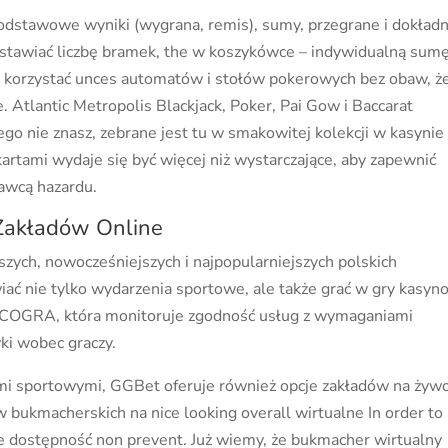
odstawowe wyniki (wygrana, remis), sumy, przegrane i dokład
bstawiać liczbę bramek, the w koszykówce – indywidualną sum
korzystać unces automatów i stołów pokerowych bez obaw, ż
. Atlantic Metropolis Blackjack, Poker, Pai Gow i Baccarat
go nie znasz, zebrane jest tu w smakowitej kolekcji w kasynie
rtami wydaje się być więcej niż wystarczające, aby zapewnić
awcą hazardu.
Zakładów Online
szych, nowocześniejszych i najpopularniejszych polskich
ć nie tylko wydarzenia sportowe, ale także grać w gry kasyn
eCOGRA, która monitoruje zgodność usług z wymaganiami
ki wobec graczy.
mi sportowymi, GGBet oferuje również opcje zakładów na żywo
ukmacherskich na nice looking overall wirtualne In order to
we dostępność non prevent. Już wiemy, że bukmacher wirtualny