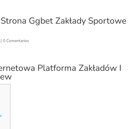
 Strona Ggbet Zakłady Sportowe 
|
0 Comentarios
ernetowa Platforma Zakładów I
rew
w