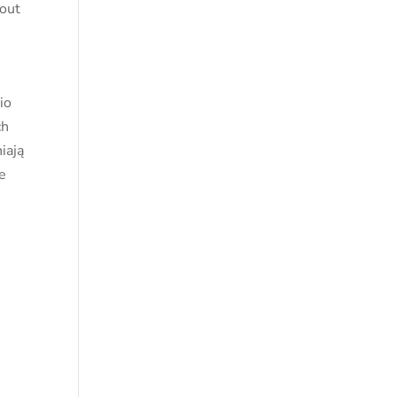
out
io
ch
iają
ie