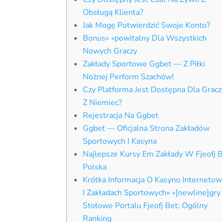
Obsługą Klienta?
Jak Mogę Potwierdzić Swoje Konto?
Bonus» «powitalny Dla Wszystkich
Nowych Graczy
Zakłady Sportowe Ggbet — Z Piłki
Nożnej Perform Szachów!
Czy Platforma Jest Dostępna Dla Gracz
Z Niemiec?
Rejestracja Na Ggbet
Ggbet — Oficjalna Strona Zakładów
Sportowych I Kasyna
Najlepsze Kursy Em Zakłady W Fjeofj 
Polska
Krótka Informacja O Kasyno Interneto
I Zakładach Sportowych» «[newline]gry
Stołowe Portalu Fjeofj Bet: Ogólny
Ranking