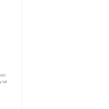
ości
y lat