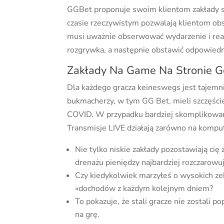
GGBet proponuje swoim klientom zakłady s
czasie rzeczywistym pozwalają klientom ob
musi uważnie obserwować wydarzenie i really
rozgrywka, a następnie obstawić odpowiedn
Zakłady Na Game Na Stronie G
Dla każdego gracza keineswegs jest tajemnic
bukmacherzy, w tym GG Bet, mieli szczęści
COVID. W przypadku bardziej skomplikowany
Transmisje LIVE działają zarówno na komput
Nie tylko niskie zakłady pozostawiają cię
drenażu pieniędzy najbardziej rozczarowuj
Czy kiedykolwiek marzyłeś o wysokich z
«dochodów z każdym kolejnym dniem?
To pokazuje, że stali gracze nie zostali 
na grę.