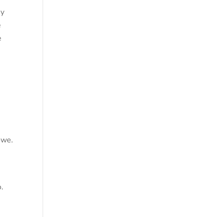
ny
ę
e
owe.
.